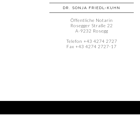
DR. SONJA FRIEDL-KUHN
Öffentliche Notarin
Rosegger Straße 22
A-9232 Rosegg
Telefon +43 4274 2727
Fax +43 4274 2727-17