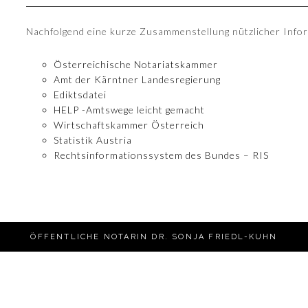
Nachfolgend eine kurze Zusammenstellung nützlicher Info
Österreichische Notariatskammer
Amt der Kärntner Landesregierung
Ediktsdatei
HELP -Amtswege leicht gemacht
Wirtschaftskammer Österreich
Statistik Austria
Rechtsinformationssystem des Bundes – RIS
ÖFFENTLICHE NOTARIN DR. SONJA FRIEDL-KUHN